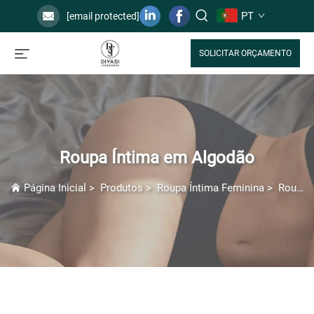
PT
[email protected]
SOLICITAR ORÇAMENTO
Roupa Íntima em Algodão
Página Inicial
>
Produtos
>
Roupa Íntima Feminina
>
Roupa Íntima em Algodão