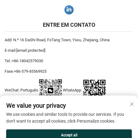
ENTRE EM CONTATO
Add: N.º 16 DaShi Road, FoTang Town, Yiwu, Zhejiang, China
E-mail:
[email protected]
Tel.:
+86-18042579030
Faxe:
+86-579-85569925
WeChat: Português
WhatsApp:
We value your privacy
We use cookies and similar tools to provide our services. If you
Direitos autorais © 2026 YiWu DiYaSi Dress CO., LTD Todos os direitos
don't want to accept all cookies, click Personalize cookies.
reservados. —
Política de Privacidade
Accept all