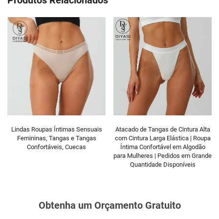
Produtos Relacionados
is
Atacado de Tangas de Cintura Alta
Boxer Briefs de Cintura Média com
com Cintura Larga Elástica | Roupa
Estampa para Homem | Roupa
Íntima Confortável em Algodão
Íntima Personalizável e Confortáve
para Mulheres | Pedidos em Grande
| Disponível em OEM e Etiqueta
Quantidade Disponíveis
Privada
Obtenha um Orçamento Gratuito