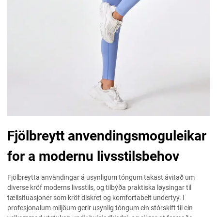
Fjölbreytt anvendingsmoguleikar
for a modernu livsstilsbehov
Fjölbreytta användingar á usynligum tóngum takast ávitað um
diverse kröf moderns livsstils, og tilbýða praktiska løysingar til
tælisituasjoner som kröf diskret og komfortabelt undertyy. I
profesjonalum miljöum gerir usynlig tóngum ein stórskift til ein