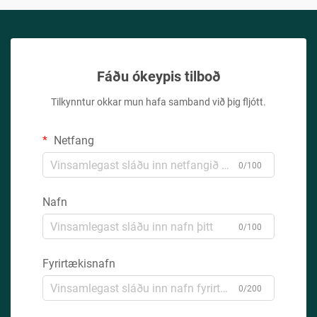
Fáðu ókeypis tilboð
Tilkynntur okkar mun hafa samband við þig fljótt.
Netfang
0/100
Nafn
0/100
Fyrirtækisnafn
0/200