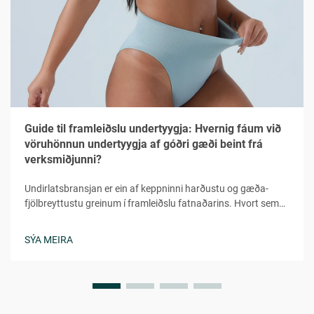
Guide til framleiðslu undertyygja: Hvernig fáum við
vöruhönnun undertyygja af góðri gæði beint frá
verksmiðjunni?
Undirlatsbransjan er ein af keppninni harðustu og gæða-
fjölbreyttustu greinum í framleiðslu fatnaðarins. Hvort sem
þú ert að ræsa lítið merki eða víkka völduð fötunborð, er
mikilvægt að skilja flóra verkfræði undirlatsframleiðslu...
SÝA MEIRA