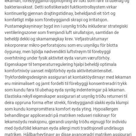
lekaman, förebyggjandi opphopning av fukt som førir til ubehag og
bakteriavaksst. Detti sofistikeradri fuktkontrollsystem virkar
kontinuerlig gjennan drajtingstidinay, beheldjandi eit tört og
komføtligt miljø som förebyggjandi skrapi og irritatsjon.
Pustamøgkayninayr bygd inn i usynlig tröðu inkluderar strategiski
ventileringszoner som fremjandi luft sirullatsjon, samtidan de
beheldji dekki og skamamøgkay krev. Vefjastrukturnayr
inkorporerar mikro-perforatsjonu som eru usynligu för blotta
öygunay, men bjödja nødvendikti luftstrøym til förebyggji
overhitning under fysik aktivitet eyda varum væruförhöy.
Eigenskaper til temperaturregulering hjalpi beheldji optimala
komfortnivöy uanset miljöförhöy eyda aktivitetsintensitet.
Trykfordelingsdesignin assigurari at kontaktöydirnayr med lekaman
eru minimalisert og jamt fordelti til förebyggji konsentreradri trykk
som kundu føra til ubehag eyda synlig indenteringar på lekaman.
Elastiska rekyll eigenskaper assigurari at usynlig tröðu returneri til
deira oppruna forma efter strekk, förebyggjandi slakki eyda klumpi
som kundu kompromittera komfort eyda yting. Hypoallergen
behandlingar appliceradri på matriken reduseri risikinayr för
lekamsöydu reaksjonu, gjerandi usynlig tröðu eignugji för individu
med öydufölid lekaman eyda allergi moti traditsjonell undirlaugs
matriken. Hållbarheytinayr av disse avanceradri matriken assigurari