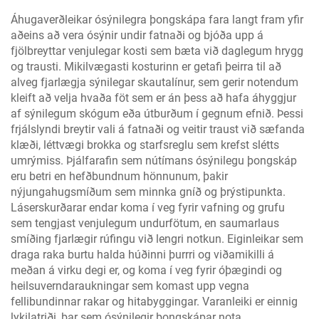
Áhugaverðleikar ósýnilegra þongskápa fara langt fram yfir
aðeins að vera ósýnir undir fatnaði og bjóða upp á
fjölbreyttar venjulegar kosti sem bæta við daglegum hrygg
og trausti. Mikilvægasti kosturinn er getafi þeirra til að
alveg fjarlægja sýnilegar skautalínur, sem gerir notendum
kleift að velja hvaða föt sem er án þess að hafa áhyggjur
af sýnilegum skógum eða útburðum í gegnum efnið. Þessi
frjálslyndi breytir vali á fatnaði og veitir traust við sæfanda
klæði, léttvægi brokka og starfsreglu sem krefst slétts
umrýmiss. Þjálfarafin sem nútímans ósýnilegu þongskáp
eru betri en hefðbundnum hönnunum, þakir
nýjungahugsmíðum sem minnka gníð og þrýstipunkta.
Láserskurðarar endar koma í veg fyrir vafning og grufu
sem tengjast venjulegum undurfötum, en saumarlaus
smíðing fjarlægir rúfingu við lengri notkun. Eiginleikar sem
draga raka burtu halda húðinni þurrri og viðamikilli á
meðan á virku degi er, og koma í veg fyrir óþægindi og
heilsuverndaraukningar sem komast upp vegna
fellibundinnar rakar og hitabyggingar. Varanleiki er einnig
lykilatriði, þar sem ósýnilegir þongskápar nota