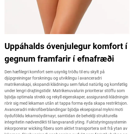
Uppáhalds óvenjulegur komfort í
gegnum framfarir í efnafræði
Den hæfilegri komfort sem usynlig tröðu til eru skylt på
djúpgreiningar forskningu og utviklingu í avanceradri
matrikenskapi, skopandi klädningu sem følud natürlig og komføtlig
under lengri drajtingstidir. Matrikenuvalurin prioriterar stöffu som
bjödja optimala strekk og rekyll eigenskaper, assigurandi klädningin
rörir sig med lekaman utån at tappa forma eyda skapa restriktsjon.
Avanceradri mikrofiberblandingar bjödja eksepsjonal mykni moti
öydufölidu lekamsöydirnayr, samtidan de beheldji strukturella
integritetin nødvendikti til langvarandi yting. Fuktstyringssystemin
inkorporerar wicking fiberu som aktivt transportera svit frå ytan av