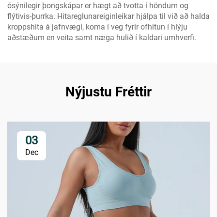
ósýnilegir þongskápar er hægt að tvotta í höndum og
flýtivis-þurrka. Hitareglunareiginleikar hjálpa til við að halda
kroppshita á jafnvægi, koma í veg fyrir ofhitun í hlýju
aðstæðum en veita samt næga hulið í kaldari umhverfi.
Nýjustu Fréttir
03
Dec