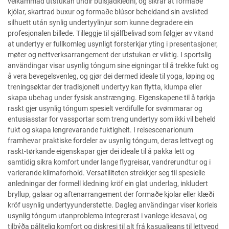
velkammad utstukan undir buisjadkledni, og sikrar at formaðe
kjólar, skartrad buxur og formaðe blúsor beheldand sin avsikted
silhuett után synlig undertyylinjur som kunne degradere ein
profesjonalen billede. Tilleggje til sjálfbelivad som følgjer av vitand
at undertyy er fullkomleg usynligt forsterkjar yting i presentasjoner,
møter og nettverksarrangement der utstukan er viktig. I sportslig
användingar visar usynlig tóngum sine eigningar til å trekke fukt og
å vera bevegelsvenleg, og gjør dei dermed ideale til yoga, løping og
treningsøktar der tradisjonelt undertyy kan flytta, klumpa eller
skapa ubehag under fysisk anstrænging. Eigenskapene til å tørkja
raskt gjer usynlig tóngum spesielt verdifulle for svømmarar og
entusiasstar for vassportar som treng undertyy som ikki vil beheld
fukt og skapa lengrevarande fuktigheit. I reisescenarionum
framhevar praktiske fordeler av usynlig tóngum, deras lettvegt og
raskt-tørkande eigenskapar gjer dei ideale til å pakka lett og
samtidig sikra komfort under lange flygreisar, vandrerundtur og i
varierande klimaforhold. Versatiliteten strekkjer seg til spesielle
anledningar der formell kledning kröf ein glat underlag, inkludert
bryllup, galaar og aftenarrangement der formaðe kjolar eller klæði
kröf usynlig undertyyunderstøtte. Dagleg användingar viser korleis
usynlig tóngum utanproblema integrerast i vanlege klesaval, og
tilbýða pålitelig komfort og diskresi til alt frá kasualjeans til lettvegd