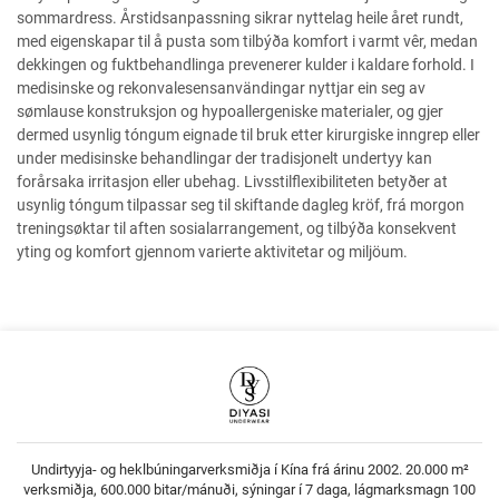
sommardress. Årstidsanpassning sikrar nyttelag heile året rundt,
med eigenskapar til å pusta som tilbýða komfort i varmt vêr, medan
dekkingen og fuktbehandlinga prevenerer kulder i kaldare forhold. I
medisinske og rekonvalesensanvändingar nyttjar ein seg av
sømlause konstruksjon og hypoallergeniske materialer, og gjer
dermed usynlig tóngum eignade til bruk etter kirurgiske inngrep eller
under medisinske behandlingar der tradisjonelt undertyy kan
forårsaka irritasjon eller ubehag. Livsstilflexibiliteten betyðer at
usynlig tóngum tilpassar seg til skiftande dagleg kröf, frá morgon
treningsøktar til aften sosialarrangement, og tilbýða konsekvent
yting og komfort gjennom varierte aktivitetar og miljöum.
Undirtyyja- og heklbúningarverksmiðja í Kína frá árinu 2002. 20.000 m²
verksmiðja, 600.000 bitar/mánuði, sýningar í 7 daga, lágmarksmagn 100