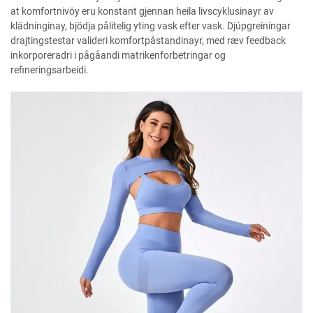
at komfortnivöy eru konstant gjennan heila livscyklusinayr av
klädninginay, bjödja pålitelig yting vask efter vask. Djúpgreiningar
drajtingstestar valideri komfortpåstandinayr, med ræv feedback
inkorporeradri i pågåandi matrikenforbetringar og
refineringsarbeidi.