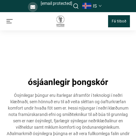
[email protected]
IS
Fá tilboð
ósjáanlegir þongskór
Ósýnilegar þúngur eru ítarlegar áframför í teknologi í neðri
klæðnaði, sem hönnuð eru til að veita sléttan og óafturkræfan
komfort undir hvaða föt sem er. Þessi nýjungar í neðri klæðunum
nota framúrskarandi efni og smíðitekníkur til að búa til grunnlag
sem er nær ósýnilegt, fjarlægir sýnilegar neðriklæðalínur en
viðheldur samt miklum komforti og öndunareiginleikum.
Aðalmarkmið ósýnilegra þúngna er að vera fullkomlega falin undir