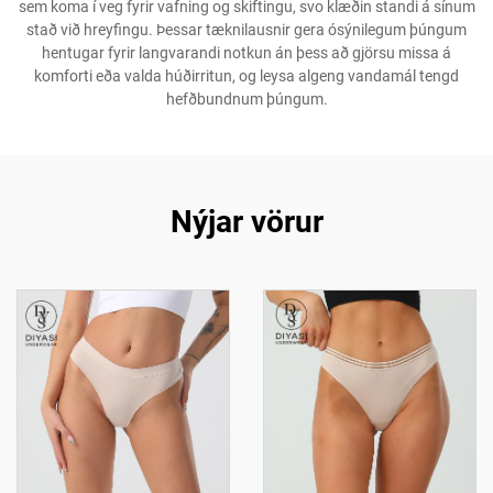
sem koma í veg fyrir vafning og skiftingu, svo klæðin standi á sínum
stað við hreyfingu. Þessar tæknilausnir gera ósýnilegum þúngum
hentugar fyrir langvarandi notkun án þess að gjörsu missa á
komforti eða valda húðirritun, og leysa algeng vandamál tengd
hefðbundnum þúngum.
Nýjar vörur