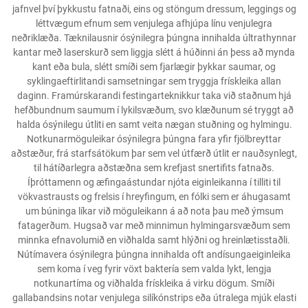
jafnvel því þykkustu fatnaði, eins og stöngum dressum, leggings og
léttvægum efnum sem venjulega afhjúpa línu venjulegra
neðriklæða. Tæknilausnir ósýnilegra þúngna innihalda últrathynnar
kantar með laserskurð sem liggja slétt á húðinni án þess að mynda
kant eða bula, slétt smíði sem fjarlægir þykkar saumar, og
syklingaeftirlitandi samsetningar sem tryggja frískleika allan
daginn. Framúrskarandi festingarteknikkur taka við staðnum hjá
hefðbundnum saumum í lykilsvæðum, svo klæðunum sé tryggt að
halda ósýnilegu útliti en samt veita nægan stuðning og hylmingu.
Notkunarmöguleikar ósýnilegra þúngna fara yfir fjölbreyttar
aðstæður, frá starfsátökum þar sem vel útfærð útlit er nauðsynlegt,
til hátíðarlegra aðstæðna sem krefjast snertifits fatnaðs.
Íþróttamenn og æfingaástundar njóta eiginleikanna í tilliti til
vökvastrausts og frelsis í hreyfingum, en fólki sem er áhugasamt
um búninga líkar við möguleikann á að nota þau með ýmsum
fatagerðum. Hugsað var með minnimun hylmingarsvæðum sem
minnka efnavolumið en viðhalda samt hlýðni og hreinlætisstaðli.
Nútímavera ósýnilegra þúngna innihalda oft andísungaeiginleika
sem koma í veg fyrir vöxt baktería sem valda lykt, lengja
notkunartíma og viðhalda frískleika á virku dögum. Smíði
gallabandsins notar venjulega silíkónstrips eða útralega mjúk elasti