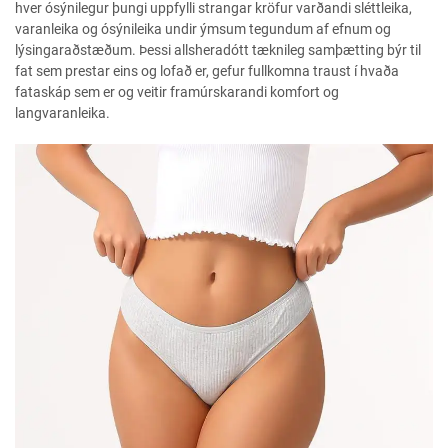
hver ósýnilegur þungi uppfylli strangar kröfur varðandi sléttleika,
varanleika og ósýnileika undir ýmsum tegundum af efnum og
lýsingaraðstæðum. Þessi allsheradótt tæknileg samþætting býr til
fat sem prestar eins og lofað er, gefur fullkomna traust í hvaða
fataskáp sem er og veitir framúrskarandi komfort og
langvaranleika.