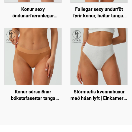
Konur sexy
Fallegar sexy undurföt
öndunarfæranlegar
fyrir konur, heitur tangar
einfaldar ullarbikini lokkar,
tanga, viðmiðandi lokkar
mjúkar og viðmiðandi
undurföt
Konur sérsniðnar
Stórmætis kvennabuxur
bókstafasettar tanga
með háan lyft | Einkamerkt
lokkar, sexy ullar undurföt
öndunarfærandi buxur
með háan legg