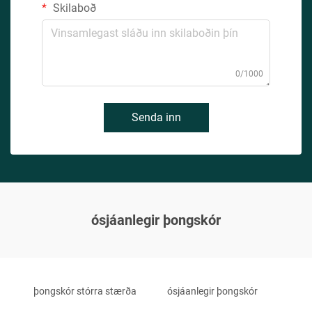
Skilaboð
0/1000
Senda inn
ósjáanlegir þongskór
þongskór stórra stærða
ósjáanlegir þongskór