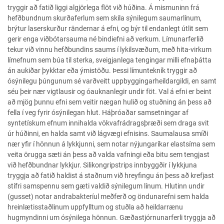
tryggir að fatið liggi algjörlega flöt við húðina. Á mismuninn frá
hefðbundnum skurðaferlum sem skila sýnilegum saumarlínum,
brýtur laserskurður rändernar á efni, og býr til endanlegt útlit sem
gerir enga viðbótarsauma né bindiefni að verkum. Límunarferlið
tekur við vinnu hefðbundins saums í lykilsvæðum, með hita-virkum
límefnum sem búa til sterka, sveigjanlega tengingar milli efnaþátta
án aukiðar þykktar eða ýmistöðu. Þessi límuntekník tryggir að
ósýnilegu þúngunum sé varðveitt uppbyggingarheildargildi, en samt
séu þeir nær vigtlausir og óauknanlegir undir föt. Val á efni er beint
að mjög þunnu efni sem veitir nægan hulið og stuðning án þess að
fella í veg fyrir ósýnilegan hlut. Háþróaðar samsetningar af
syntetískum efnum innihalda vökvafrádragsþræði sem draga svit
úr húðinni, en halda samt við lágvægi efnisins. Saumalausa smíði
nær yfir í hönnun á lykkjunni, sem notar nýjungaríkar elastsíma sem
veita örugga sæti án þess að valda vafningi eða bitu sem tengjast
við hefðbundnar lykkjur. Silikongripstrips innbyggðir í lykkjuna
tryggja að fatið haldist á staðnum við hreyfingu án þess að krefjast
stífri samspennu sem gæti valdið sýnilegum línum. Hlutinn undir
(gusset) notar andrabakteríul meðferð og öndunarefni sem halda
hreinlætisstaðlinum uppfylltum og stuðla að heildarrænu
hugmyndinni um ósýnilega hönnun. Gæðastjórnunarferli tryggja að