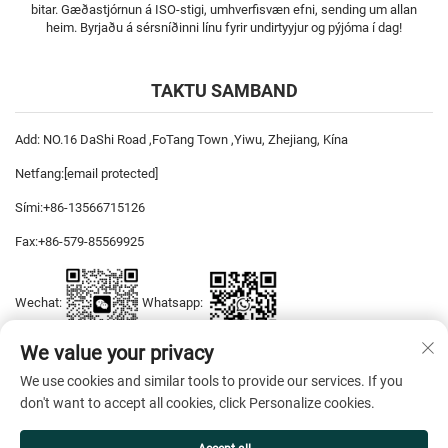
bitar. Gæðastjórnun á ISO-stigi, umhverfisvæn efni, sending um allan
heim. Byrjaðu á sérsníðinni línu fyrir undirtyyjur og pýjóma í dag!
TAKTU SAMBAND
Add: NO.16 DaShi Road ,FoTang Town ,Yiwu, Zhejiang, Kína
Netfang:
[email protected]
Sími:
+86-13566715126
Fax:
+86-579-85569925
Wechat:
Whatsapp:
We value your privacy
We use cookies and similar tools to provide our services. If you
Höfundarréttur © 2026 YiWu DiYaSi Dress CO., LTD. Allur réttur áskilinn. —
don't want to accept all cookies, click Personalize cookies.
Friðhelgisstefna