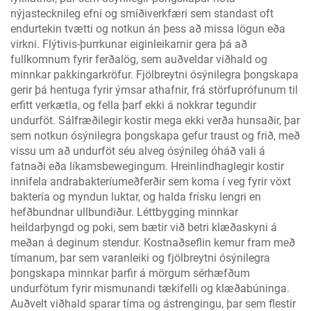
nýjastecknileg efni og smíðiverkfæri sem standast oft
endurtekin tvætti og notkun án þess að missa lögun eða
virkni. Flýtivis-þurrkunar eiginleikarnir gera þá að
fullkomnum fyrir ferðalög, sem auðveldar viðhald og
minnkar pakkingarkröfur. Fjölbreytni ósýnilegra þongskapa
gerir þá hentuga fyrir ýmsar athafnir, frá störfuprófunum til
erfitt verkætla, og fella þarf ekki á nokkrar tegundir
undurföt. Sálfræðilegir kostir mega ekki verða hunsaðir, þar
sem notkun ósýnilegra þongskapa gefur traust og frið, með
vissu um að undurföt séu alveg ósýnileg óháð vali á
fatnaði eða líkamsbewegingum. Hreinlindhaglegir kostir
innifela andrabakteríumeðferðir sem koma í veg fyrir vöxt
baktería og myndun luktar, og halda frísku lengri en
hefðbundnar ullbundiður. Léttbygging minnkar
heildarþyngd og poki, sem bætir við betri klæðaskyni á
meðan á deginum stendur. Kostnaðseflin kemur fram með
tímanum, þar sem varanleiki og fjölbreytni ósýnilegra
þongskapa minnkar þarfir á mörgum sérhæfðum
undurfötum fyrir mismunandi tækifelli og klæðabúninga.
Auðvelt viðhald sparar tíma og ástrengingu, þar sem flestir