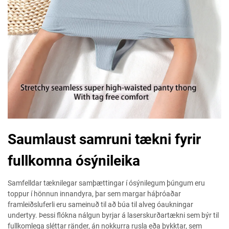
Saumlaust samruni tækni fyrir
fullkomna ósýnileika
Samfelldar tæknilegar samþættingar í ósýnilegum þúngum eru
toppur í hönnun innandyra, þar sem margar háþróaðar
framleiðsluferli eru sameinuð til að búa til alveg óaukningar
undertyy. Þessi flókna nálgun byrjar á laserskurðartækni sem býr til
fullkomlega sléttar ränder, án nokkurra rusla eða þykktar, sem