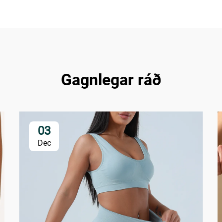
Gagnlegar ráð
03
Dec