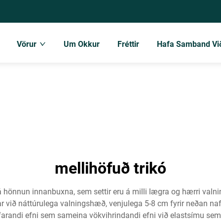
Vörur
Um Okkur
Fréttir
Hafa Samband Vi
mellihöfuð trikó
önnun innanbuxna, sem settir eru á milli lægra og hærri valnin
við náttúrulega valningshæð, venjulega 5-8 cm fyrir neðan naflið,
andi efni sem sameina vökvihrindandi efni við elastsímu sem au