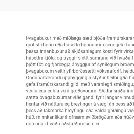
Þvagabuxur með miðlæga sæti bjóða framúrskarandi 
grófist í hofin eða hásettu hönnunum sem geta fund
þessa innanbuxur að ákjósanlegum kosti fyrir virka l
hásettra kjóla, og tryggir sléttt samruna við hvaða
þjótt föt, og fjarlægja áhyggjur af sýnilegum bró
þvagabuxum veitir yfirborðssætti vökvaafdrif, hel
Öndunarfærandi uppbyggingin styður heilbrigða húð 
gefa framúrskarandi gildi með varanlegri smíðingu,
venjulega er hjá verri gæðavörum. Sléttur sniðuri
sætta þvagabuxurnar viðeigandi fyrir langar vinnud
hentar við náttúruleg breytingar á vægi án þess að 
þess að takmarka hreyfingu eða valda gníðingu við
húð, minnkar líkur á ofnæmisviðbrögðum eða húðvandam
notenda í hvaða aðstæðum sem er.