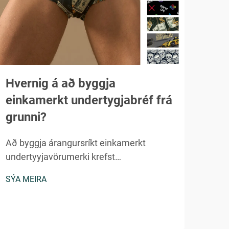
Hvernig á að byggja
Af 
einkamerkt undertygjabréf frá
hei
grunni?
bei
Að byggja árangursríkt einkamerkt
Alhe
undertyyjavörumerki krefst
held
áætlunarhags, markaðsþekkingar og
heil
SÝA MEIRA
SÝA 
nákvæmrar útfærslu í gegnum margar
aftu
viðskiptaeiningar. Brýðibúnaðar iðnan er
og g
margmiljóna dollara markaður með
verk
verulegum...
versl