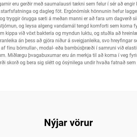
nir eru gerðir með saumalausri tækni sem felur í sér að engir lit
starfsfatninga og dagleg föt. Ergónómísk hönnunin hefur lagg
egn og tryggir örugga sæti á meðan manni er að fara um dagverð s
itastjórnun, og leysa algeng vandamál tengd komforti sem kom
kippa við vöxt baktería og myndun luktu, og stuðla að hreinlæt
anleika án þess að gjöra niður á sveigjanleika, svo hreyfingar 
f fínu bómullar-, modal- eða bambúsþræði í samruni við elasti til
Miðlægu þvagabuxurnar eru án merkja til að koma í veg fyrir i
rði skorð og bera sig slétt og ósýnilega undir hvaða fatnað sem 
Nýjar vörur