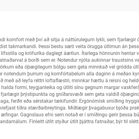
pokastuðning
komfort með því að sitja á náttúrulegum lykli, sem fjarlægir 
ist takmarkandi. Þessi bestu sæti veita örugga útlimun án þess 
ífsstíla og kröfuríka daglegt áætlun. Ítarlega hönnunin hentar vi
 fatnaðarval á borði sem er. Notendur njóta aukinnar traustsins
ðmörkum eða óþægilegum bólgu sem geta minnkað vel gródda útli
dur notendum þurrum og komfórtabelum alla daginn á meðan kyns
með að leyfa réttri loftaflæstri, minnkar hættu á reisni og he
 halda formi, teygjanleika og útliti sínu gegnum margar vaskfer
nn fjarlægir þrýstipunkta og gníðarsvæði sem geta valdið óþægi
aga, ferðir eða sérstakar tækifundir. Ergónómísk smíðing tryggi
krefjast tíðra stærðarbreytinga. Miðlægir þvagabuxur bjóða praktí
 æfingar. Gagnslaus efni sem notað er í smíðingu gerir þessa 
álum. Fínleitt útlit styður útlit þjáttra fatnaðar, býr til slétt