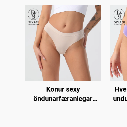
Konur sexy
Hver
öndunarfæranlegar
undur
einfaldar ullarbikini
mjúk
lokkar, mjúkar og
b
viðmiðandi undurföt