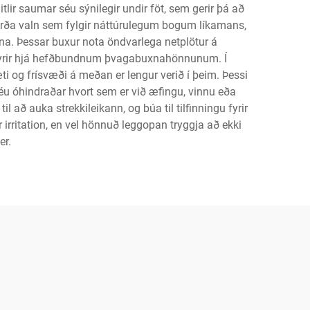
lir saumar séu sýnilegir undir föt, sem gerir þá að
erða valn sem fylgir náttúrulegum bogum líkamans,
ína. Þessar buxur nota öndvarlega netplötur á
a fyrir hjá hefðbundnum þvagabuxnahönnunum. Í
i og frísvæði á meðan er lengur verið í þeim. Þessi
séu óhindraðar hvort sem er við æfingu, vinnu eða
 að auka strekkileikann, og búa til tilfinningu fyrir
rritation, en vel hönnuð leggopan tryggja að ekki
er.