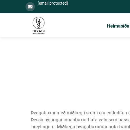
[email protected]
Heimasíða
Þvagabuxur með miðlægri sæmi eru endurlitun á h
Þessir nýjungar innanbuxur hafa valn sem passar 
hreyfingum. Miðlægu þvagabuxurnar nota framfar