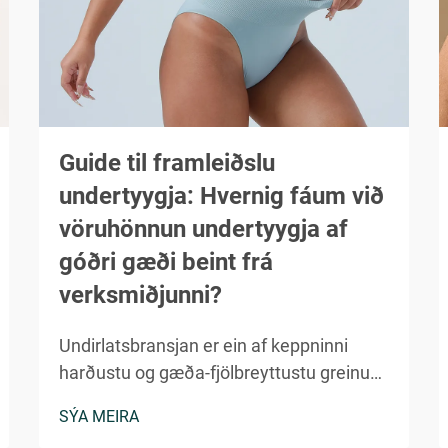
Guide til framleiðslu
undertyygja: Hvernig fáum við
vöruhönnun undertyygja af
góðri gæði beint frá
verksmiðjunni?
Undirlatsbransjan er ein af keppninni
harðustu og gæða-fjölbreyttustu greinum
í framleiðslu fatnaðarins. Hvort sem þú
SÝA MEIRA
ert að ræsa lítið merki eða víkka völduð