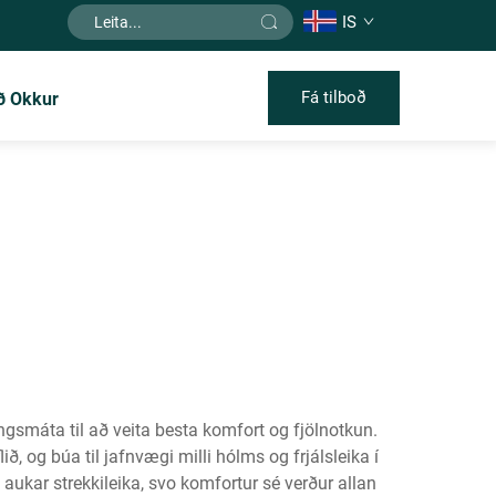
IS
Fá tilboð
ð Okkur
gsmáta til að veita besta komfort og fjölnotkun.
 og búa til jafnvægi milli hólms og frjálsleika í
kar strekkileika, svo komfortur sé verður allan