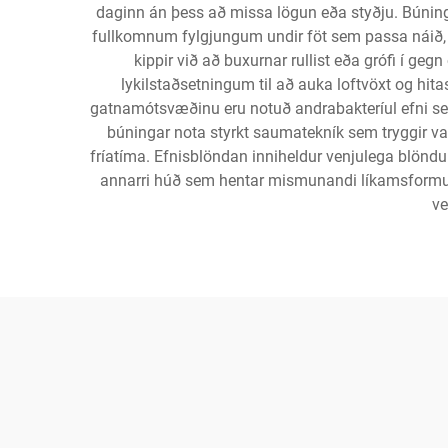
daginn án þess að missa lögun eða styðju. Búningar
fullkomnum fylgjungum undir föt sem passa náið, 
kippir við að buxurnar rullist eða grófi í g
lykilstaðsetningum til að auka loftvöxt og h
gatnamótsvæðinu eru notuð andrabakteríul efni sem 
búningar nota styrkt saumatekník sem tryggir var
fríatíma. Efnisblöndan inniheldur venjulega blöndu a
annarri húð sem hentar mismunandi líkamsformum. 
ve