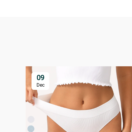
09
Dec