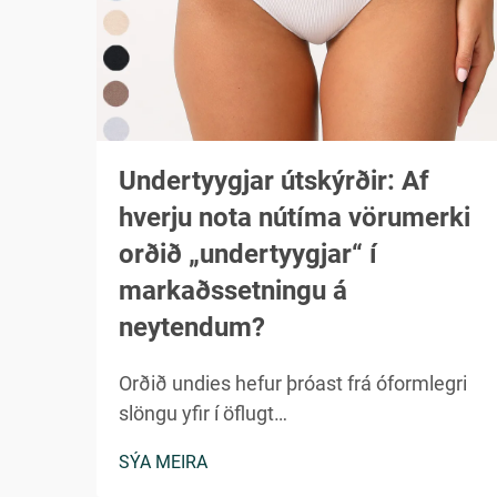
Undertyygjar útskýrðir: Af
hverju nota nútíma vörumerki
orðið „undertyygjar“ í
markaðssetningu á
neytendum?
Orðið undies hefur þróast frá óformlegri
slöngu yfir í öflugt
markaðssetningarverkfæri sem vekur við
SÝA MEIRA
á milli nútímans neytenda í fjölbreyttum