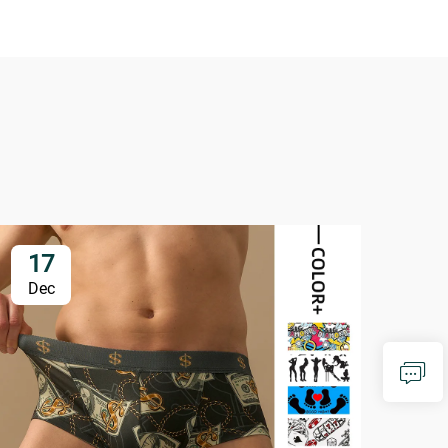
17
2
Dec
De