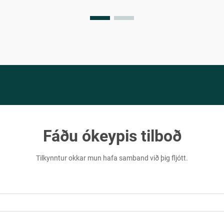
fötunborð, er mikilvægt að skilja flóra
verkfræði undirlatsframleiðslu...
Fáðu ókeypis tilboð
Tilkynntur okkar mun hafa samband við þig fljótt.