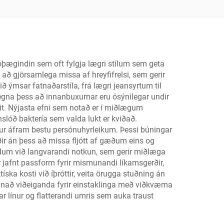
i
óþægindin sem oft fylgja lægri stílum sem geta
að gjörsamlega missa af hreyfifrelsi, sem gerir
ð ýmsar fatnaðarstíla, frá lægri jeansyrtum til
 vegna þess að innanbuxurnar eru ósýnilegar undir
t. Nýjasta efni sem notað er í miðlægum
lóð baktería sem valda lukt er kviðað.
ldur áfram bestu persónuhyrleikum. Þessi búningar
ðir án þess að missa fljótt af gæðum eins og
ndum við langvarandi notkun, sem gerir miðlæga
r jafnt passform fyrir mismunandi líkamsgerðir,
ska kosti við íþróttir, veita örugga stuðning án
búnað viðeiganda fyrir einstaklinga með viðkvæma
ar línur og flatterandi umris sem auka traust