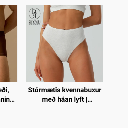
ði,
Stórmætis kvennabuxur
nninn
með háan lyft |
yjur
Einkamerkt
"
öndunarfærandi buxur
eð
með háan legg