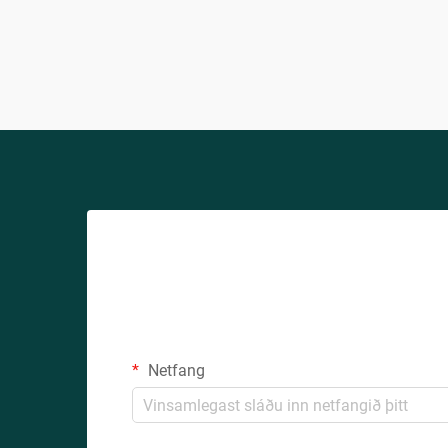
lýðræðum. Þetta leikni en samt
persónulega orð veitir tilfinninguna fyrir
hversdagsleit, aðgengileika og
persónulega tengingu sem...
Netfang