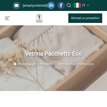
IT
[email protected]
Richiedi un preventivo
Vetrina Pacchetto Eco
Homepage
>
Prodotti
>
Vetrina Pacchetto Eco