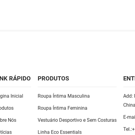
INK RÁPIDO
PRODUTOS
ENT
gina Inicial
Roupa Íntima Masculina
Add: 
Chin
odutos
Roupa Íntima Feminina
E-mai
bre Nós
Vestuário Desportivo e Sem Costuras
Tel.:
+
tícias
Linha Eco Essentials