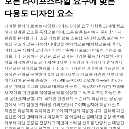
모든 라이프스타일 요구에 맞는
다용도 디자인 요소
가벼운 란제리 로브는 다양한 라이프스타일 요구 사항을 고려해 정교
하게 설계된 요소를 특징으로 하며, 모든 활용 분야에서 우아함과 세
련됨을 유지합니다. 조절 가능한 벨트 스트랩, 편리한 포켓, 보강된 박
음질 구조와 같은 기능성 디테일을 전략적으로 배치함으로써, 휴식,
여행 또는 사회적 모임 등 다양한 상황에서 로브의 탁월한 성능을 보
장합니다. 신중하게 산정된 밑단 길이는 다양한 활동 시 적절한 커버
력을 제공하면서도 요가 세션에서부터 수영장가 가장자리 휴식까지
자유로운 움직임을 허용합니다. 소매 디자인은 커버력과 기동성의 이
상적인 균형을 구현하며, 3/4 길이에서부터 계절과 개인의 선호에 맞
춰 다양한 요구를 충족하는 긴 소매 옵션까지 폭넓게 제공됩니다. 가
벼운 란제리 로브의 칼라와 네크라인 구조는 착용자가 다양한 환경에
서 자신의 편안함과 적절함을 맞춤 설정할 수 있도록 조절 가능한 커
버 옵션을 제공합니다. 최대한 편안하게 느슨하게 착용하든, 공용 공
간에서 보다 점잖한 커버를 위해 단단히 고이매듭지어 착용하든, 디
자인은 착용자의 즉각적인 요구에 매끄럽게 적응합니다. 컬러와 패턴
옵션은 어떤 인테리어나 의상과도 잘 어울리는 클래식한 중성 색조에
서부터 패션 문장을 완성하고 개인의 스타일 선호를 반영하는 대담한
프린트까지 폭넓게 제공됩니다. 이 다용도의 미적 디자인은 기존의