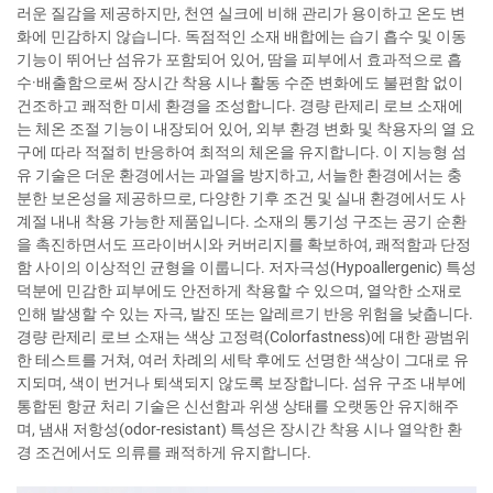
러운 질감을 제공하지만, 천연 실크에 비해 관리가 용이하고 온도 변
화에 민감하지 않습니다. 독점적인 소재 배합에는 습기 흡수 및 이동
기능이 뛰어난 섬유가 포함되어 있어, 땀을 피부에서 효과적으로 흡
수·배출함으로써 장시간 착용 시나 활동 수준 변화에도 불편함 없이
건조하고 쾌적한 미세 환경을 조성합니다. 경량 란제리 로브 소재에
는 체온 조절 기능이 내장되어 있어, 외부 환경 변화 및 착용자의 열 요
구에 따라 적절히 반응하여 최적의 체온을 유지합니다. 이 지능형 섬
유 기술은 더운 환경에서는 과열을 방지하고, 서늘한 환경에서는 충
분한 보온성을 제공하므로, 다양한 기후 조건 및 실내 환경에서도 사
계절 내내 착용 가능한 제품입니다. 소재의 통기성 구조는 공기 순환
을 촉진하면서도 프라이버시와 커버리지를 확보하여, 쾌적함과 단정
함 사이의 이상적인 균형을 이룹니다. 저자극성(Hypoallergenic) 특성
덕분에 민감한 피부에도 안전하게 착용할 수 있으며, 열악한 소재로
인해 발생할 수 있는 자극, 발진 또는 알레르기 반응 위험을 낮춥니다.
경량 란제리 로브 소재는 색상 고정력(Colorfastness)에 대한 광범위
한 테스트를 거쳐, 여러 차례의 세탁 후에도 선명한 색상이 그대로 유
지되며, 색이 번거나 퇴색되지 않도록 보장합니다. 섬유 구조 내부에
통합된 항균 처리 기술은 신선함과 위생 상태를 오랫동안 유지해주
며, 냄새 저항성(odor-resistant) 특성은 장시간 착용 시나 열악한 환
경 조건에서도 의류를 쾌적하게 유지합니다.