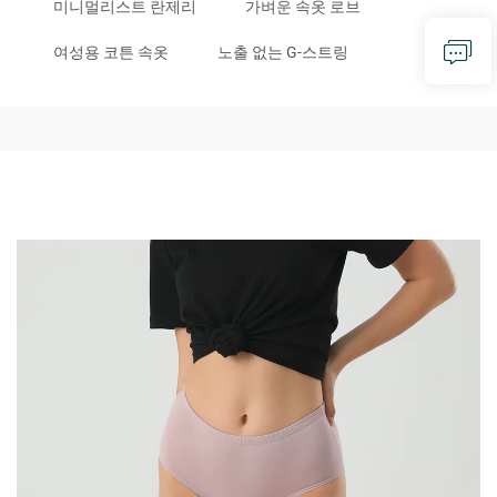
미니멀리스트 란제리
가벼운 속옷 로브
여성용 코튼 속옷
노출 없는 G-스트링