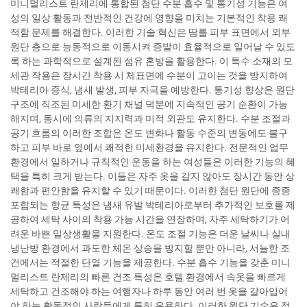
미니멀리스트 란제리에 통합된 첨단 수분 흡수 및 통기성 기능은 여
성의 일상 활동과 전반적인 건강에 영향을 미치는 기본적인 착용 쾌
적함 문제를 해결한다. 이러한 기술 혁신은 땀를 피부 표면에서 외부
원단 층으로 능동적으로 이동시켜 증발이 효율적으로 일어날 수 있도
록 하는 과학적으로 설계된 섬유 혼방을 활용한다. 이 특수 소재의 모
세관 작용은 장시간 착용 시 체표면에 수분이 고이는 것을 방지하여
박테리아 증식, 냄새 발생, 피부 자극을 예방한다. 통기성 향상은 원단
구조에 직조된 미세한 환기 채널 덕분에 지속적인 공기 순환이 가능
해지며, 동시에 의류의 지지력과 미적 외관도 유지한다. 수분 조절과
공기 흐름의 이러한 조합은 온도 변화나 활동 수준의 변동에도 불구
하고 피부 바로 옆에서 쾌적한 미세환경을 유지한다. 전문적인 업무
환경에서 일하거나 규칙적인 운동을 하는 여성들은 이러한 기능의 혜
택을 특히 크게 받는다. 이들은 자주 옷을 갈지 않아도 장시간 동안 상
쾌함과 편안함을 유지할 수 있기 때문이다. 이러한 첨단 원단에 종종
포함되는 항균 특성은 냄새 유발 박테리아로부터 추가적인 보호를 제
공하여 세탁 사이의 착용 가능 시간을 연장하며, 자주 세탁하기가 어
려운 바쁜 일상생활을 지원한다. 온도 조절 기능은 더운 날씨나 실내
냉난방 환경에서 과도한 체온 상승을 방지할 뿐만 아니라, 서늘한 조
건에서는 적절한 단열 기능을 제공한다. 수분 흡수 기능을 갖춘 미니
멀리스트 란제리의 빠른 건조 특성은 호텔 환경에서 속옷을 빠르게
세탁하고 건조해야 하는 여행자나 하루 동안 여러 번 옷을 갈아입어
야 하는 활동적인 사람들에게 특히 유용하다. 이러한 원단 기술은 적