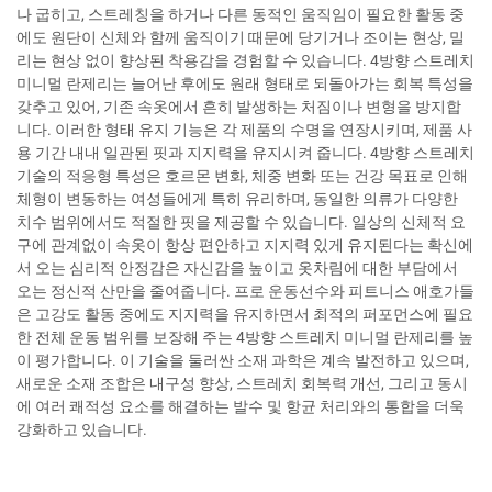
나 굽히고, 스트레칭을 하거나 다른 동적인 움직임이 필요한 활동 중
에도 원단이 신체와 함께 움직이기 때문에 당기거나 조이는 현상, 밀
리는 현상 없이 향상된 착용감을 경험할 수 있습니다. 4방향 스트레치
미니멀 란제리는 늘어난 후에도 원래 형태로 되돌아가는 회복 특성을
갖추고 있어, 기존 속옷에서 흔히 발생하는 처짐이나 변형을 방지합
니다. 이러한 형태 유지 기능은 각 제품의 수명을 연장시키며, 제품 사
용 기간 내내 일관된 핏과 지지력을 유지시켜 줍니다. 4방향 스트레치
기술의 적응형 특성은 호르몬 변화, 체중 변화 또는 건강 목표로 인해
체형이 변동하는 여성들에게 특히 유리하며, 동일한 의류가 다양한
치수 범위에서도 적절한 핏을 제공할 수 있습니다. 일상의 신체적 요
구에 관계없이 속옷이 항상 편안하고 지지력 있게 유지된다는 확신에
서 오는 심리적 안정감은 자신감을 높이고 옷차림에 대한 부담에서
오는 정신적 산만을 줄여줍니다. 프로 운동선수와 피트니스 애호가들
은 고강도 활동 중에도 지지력을 유지하면서 최적의 퍼포먼스에 필요
한 전체 운동 범위를 보장해 주는 4방향 스트레치 미니멀 란제리를 높
이 평가합니다. 이 기술을 둘러싼 소재 과학은 계속 발전하고 있으며,
새로운 소재 조합은 내구성 향상, 스트레치 회복력 개선, 그리고 동시
에 여러 쾌적성 요소를 해결하는 발수 및 항균 처리와의 통합을 더욱
강화하고 있습니다.