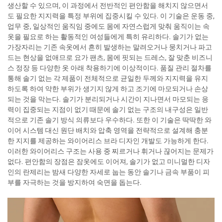
생산할 수 있으며, 이 과정에서 전반적인 편안함을 해치지 않으면서
도 필요한 지지력을 특정 부위에 집중시킬 수 있다. 이 기술은 운동 중,
업무 중, 일상적인 움직임 중에도 몸에 자연스럽게 맞춰 움직이는 속
옷을 필요로 하는 활동적인 여성들에게 특히 유리하다. 솔기가 없는
가장자리는 기존 속옷에서 흔히 발생하는 말려오거나 뭉치거나 파고
드는 현상을 없애므로 요가 팬츠, 몸에 핏되는 드레스, 잘 맞춘 비즈니
스 정장 등 다양한 옷 아래 착용하기에 이상적이다. 품질 관리 절차를
통해 솔기 없는 각 제품이 전체적으로 균일한 두께와 지지력을 유지
하도록 하여 약한 부위가 생기지 않게 하고 조기에 마모되거나 손상
되는 것을 막는다. 솔기가 분리되거나 시간이 지나면서 마모되는 응
력이 집중되는 지점이 없기 때문에 솔기 없는 구조의 내구성은 일반
적으로 기존 솔기 방식 의류보다 우수하다. 또한 이 기술은 딱딱한 와
이어 시스템 대신 원단 배치와 압축 영역을 전략적으로 설계해 충분
한 지지를 제공하는 와이어리스 브라 디자인 개발도 가능하게 한다.
이러한 와이어리스 구조는 사용 중 찌르거나 휘거나 끊어지는 문제가
없다. 편안함의 장점은 잠옷에도 이어져, 솔기가 없고 미니멀한 디자
인의 란제리는 밤새 다양한 자세로 눕는 동안 솔기나 금속 부품이 피
부를 자극하는 것을 방지하여 숙면을 돕는다.