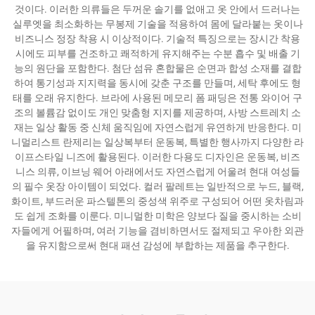
것이다. 이러한 의류들은 두꺼운 솔기를 없애고 옷 안에서 드러나는
실루엣을 최소화하는 무봉제 기술을 적용하여 몸에 달라붙는 옷이나
비즈니스 정장 착용 시 이상적이다. 기술적 특징으로는 장시간 착용
시에도 피부를 건조하고 쾌적하게 유지해주는 수분 흡수 및 배출 기
능의 원단을 포함한다. 첨단 섬유 혼합물은 순면과 합성 소재를 결합
하여 통기성과 지지력을 동시에 갖춘 구조를 만들며, 세탁 후에도 형
태를 오래 유지한다. 브라에 사용된 메모리 폼 패딩은 전통 와이어 구
조의 볼륨감 없이도 개인 맞춤형 지지를 제공하며, 사방 스트레치 소
재는 일상 활동 중 신체 움직임에 자연스럽게 유연하게 반응한다. 미
니멀리스트 란제리는 일상복부터 운동복, 특별한 행사까지 다양한 라
이프스타일 니즈에 활용된다. 이러한 다용도 디자인은 운동복, 비즈
니스 의류, 이브닝 웨어 아래에서도 자연스럽게 어울려 현대 여성들
의 필수 옷장 아이템이 되었다. 컬러 팔레트는 일반적으로 누드, 블랙,
화이트, 부드러운 파스텔톤의 중성색 위주로 구성되어 어떤 옷차림과
도 쉽게 조화를 이룬다. 미니멀한 미학은 양보다 질을 중시하는 소비
자들에게 어필하며, 여러 기능을 겸비하면서도 절제되고 우아한 외관
을 유지함으로써 현대 패션 감성에 부합하는 제품을 추구한다.