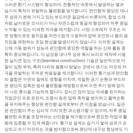
스러운 환기 시스템이 형성되어, 전통적인 속옷에서 발생하는 열과
습기의 축적이 유발하는 불편함을 방지합니다. 편안함의 향상은 대나
무 섬유가 본래 가지고 있는 부드러운 질감에서 비롯되며, 합성 소재
처럼 날카로운 모서리가 아닌 자연스럽게 둥글게 형성되어 하루 종일
누적될 수 있는 미세한 자극을 제거합니다. 사방 스트레치 구조는 어
떤 방향으로든 움직임을 자연스럽게 수용하여 압박 포인트나 몸의 움
직임을 제한하는 조임 현상을 발생시키지 않습니다. 이러한 설계는
신체 가동 범위가 성능과 편안함에 중요한 역할을 하는 신체 활동 중
특히 중요해집니다. 이 남성용 대나무 섬유 복서 브리프 제작에 사용
된 실리콘 없는 구조(Seamless construction) 기술은 일반적으로 마
찰이 심한 부위, 특히 다리와 몸통이 맞닿는 곳에서 생기는 마모와 자
극을 유발하는 두꺼운 박음질을 제거합니다. 이러한 통기성과 편안함
의 결합은 수면의 질에도 영향을 미치며, 적절한 공기 순환과 부드러
운 원단의 접촉은 밤새 불편함을 예방함으로써 수면 주기 방해 없이
더 나은 휴식을 가능하게 합니다. 장시간 앉아 있는 자세를 유지하는
직업군인 프로 운전자, 조종사 등은 압력 축적을 방지하고 혈액순환
을 유지해주는 향상된 편안함 설계로부터 큰 이점을 얻습니다. 일관
된 편안함이 주는 심리적 가치 또한 과소평가할 수 없으며, 하루 종일
불편한 속옷을 조정하려는 산만함을 제거함으로써 중요한 작업과 활
동에 집중할 수 있게 해줍니다. 통기성 설계는 습기가 쌓여 섬유가 손
상되고 조기 마모되는 것을 방지함으로써 원단의 내구성 향상에도 기