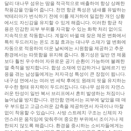
달리 대나무 섬유는 땀을 적극적으로 배출하여 항상 상쾌한
착용감을 만들어 줍니다. 천연 항균 특성은 냄새를 유발하는
박테리아가 번식하기 전에 이를 제거하여 밀접한 개인 상황
에서도 자신감을 유지할 수 있게 해줍니다. 이러한 항균 작
용은 민감한 피부 부위를 자극할 수 있는 화학 처리 없이도
지속적으로 작동합니다. 계절이 바뀔 때 잦은 체온 변화에서
특히 두드러지는 온도 조절 효과는 대나무 소재가 열 변화에
자동으로 적응하여 더운 날씨에는 시원함을 제공하고 추운
환경에서는 따뜻함을 유지해 줍니다. 통기성은 일반 면 제품
보다 훨씬 우수하여 자유로운 공기 순환이 가능하며 불쾌한
열 축적을 방지합니다. 합성 소재에 민감하거나 알레르기 반
응을 겪는 남성들에게는 저자극성 특성이 큰 장점이 됩니다.
내구성 면에서는 여러 번 세탁 후에도 원래의 핏을 유지하는
우수한 형태 유지력이 두드러집니다. 대나무 섬유의 자연스
러운 탄성이 일반 복서 브리프에서 흔히 발생하는 처짐이나
늘어남을 방지합니다. 편안함 면에서는 피부에 닿았을 때 매
우 부드럽고 고급스러운 감촉을 제공하면서 자극이나 마찰
없이 착용할 수 있습니다. 사방 스트레치 구조는 신체의 자
연스러운 움직임에 맞춰주며 중요한 부위에서 조이거나 제
한되지 않도록 해줍니다. 환경을 중시하는 소비자들에게는