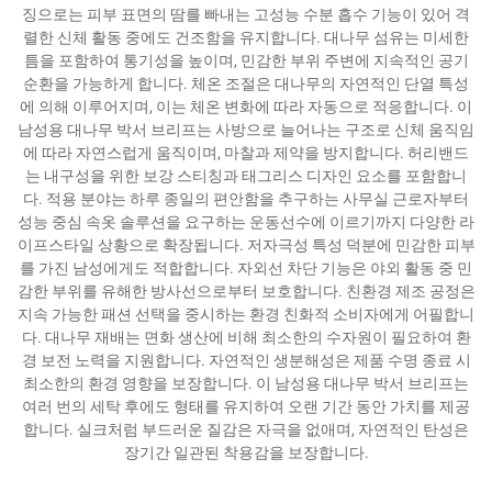
징으로는 피부 표면의 땀를 빠내는 고성능 수분 흡수 기능이 있어 격
렬한 신체 활동 중에도 건조함을 유지합니다. 대나무 섬유는 미세한
틈을 포함하여 통기성을 높이며, 민감한 부위 주변에 지속적인 공기
순환을 가능하게 합니다. 체온 조절은 대나무의 자연적인 단열 특성
에 의해 이루어지며, 이는 체온 변화에 따라 자동으로 적응합니다. 이
남성용 대나무 박서 브리프는 사방으로 늘어나는 구조로 신체 움직임
에 따라 자연스럽게 움직이며, 마찰과 제약을 방지합니다. 허리밴드
는 내구성을 위한 보강 스티칭과 태그리스 디자인 요소를 포함합니
다. 적용 분야는 하루 종일의 편안함을 추구하는 사무실 근로자부터
성능 중심 속옷 솔루션을 요구하는 운동선수에 이르기까지 다양한 라
이프스타일 상황으로 확장됩니다. 저자극성 특성 덕분에 민감한 피부
를 가진 남성에게도 적합합니다. 자외선 차단 기능은 야외 활동 중 민
감한 부위를 유해한 방사선으로부터 보호합니다. 친환경 제조 공정은
지속 가능한 패션 선택을 중시하는 환경 친화적 소비자에게 어필합니
다. 대나무 재배는 면화 생산에 비해 최소한의 수자원이 필요하여 환
경 보전 노력을 지원합니다. 자연적인 생분해성은 제품 수명 종료 시
최소한의 환경 영향을 보장합니다. 이 남성용 대나무 박서 브리프는
여러 번의 세탁 후에도 형태를 유지하여 오랜 기간 동안 가치를 제공
합니다. 실크처럼 부드러운 질감은 자극을 없애며, 자연적인 탄성은
장기간 일관된 착용감을 보장합니다.