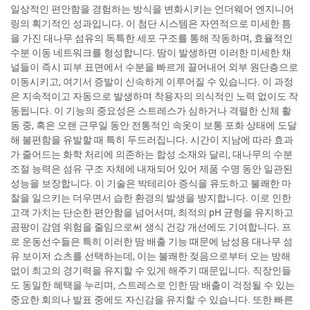
일상적인 편안함을 경험하는 방식을 변화시키는 언더웨어 엔지니어
링의 획기적인 성과입니다. 이 첨단 시스템은 자연적으로 미세한 틈
을 가진 대나무 섬유의 독특한 세포 구조를 통해 작동하며, 효율적인
수분 이동 네트워크를 형성합니다. 땀이 발생하면 이러한 미세한 채
널들이 즉시 피부 표면에서 수분을 빠르게 끌어내어 외부 원단층으로
이동시키고, 여기서 증발이 신속하게 이루어질 수 있습니다. 이 과정
은 지속적이고 자동으로 발생하며 착용자의 의식적인 노력 없이도 작
동됩니다. 이 기능의 중요성은 스트레스가 심하거나 격렬한 신체 활
동 중, 혹은 오랜 근무일 동안 전통적인 속옷이 보통 포화 상태에 도달
해 불편함을 유발할 때 특히 두드러집니다. 시간이 지남에 따라 효과
가 줄어드는 화학 처리에 의존하는 합성 소재와 달리, 대나무의 수분
조절 능력은 섬유 구조 자체에 내재되어 있어 제품 수명 동안 일관된
성능을 보장합니다. 이 기술은 박테리아 증식을 유도하고 불쾌한 마
찰을 일으키는 더우면서 습한 환경의 발생을 방지합니다. 이로 인한
고객 가치는 단순한 편안함을 넘어서며, 최적의 pH 균형을 유지하고
곰팡이 감염 위험을 줄임으로써 생식 건강 개선에도 기여합니다. 프
로 운동선수들은 특히 이러한 땀 배출 기능 때문에 남성용 대나무 섬
유 보이저 쇼츠를 선택하는데, 이는 불쾌한 젖음으로부터 오는 방해
없이 최고의 경기력을 유지할 수 있게 해주기 때문입니다. 직장인들
도 동일한 혜택을 누리며, 스트레스로 인한 땀 배출이 걱정될 수 있는
중요한 회의나 발표 중에도 자신감을 유지할 수 있습니다. 또한 빠른