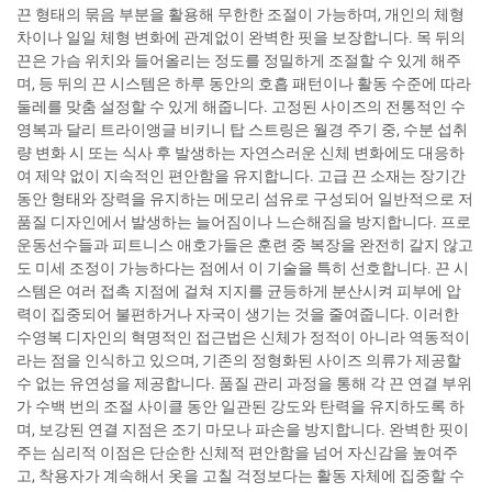
끈 형태의 묶음 부분을 활용해 무한한 조절이 가능하며, 개인의 체형
차이나 일일 체형 변화에 관계없이 완벽한 핏을 보장합니다. 목 뒤의
끈은 가슴 위치와 들어올리는 정도를 정밀하게 조절할 수 있게 해주
며, 등 뒤의 끈 시스템은 하루 동안의 호흡 패턴이나 활동 수준에 따라
둘레를 맞춤 설정할 수 있게 해줍니다. 고정된 사이즈의 전통적인 수
영복과 달리 트라이앵글 비키니 탑 스트링은 월경 주기 중, 수분 섭취
량 변화 시 또는 식사 후 발생하는 자연스러운 신체 변화에도 대응하
여 제약 없이 지속적인 편안함을 유지합니다. 고급 끈 소재는 장기간
동안 형태와 장력을 유지하는 메모리 섬유로 구성되어 일반적으로 저
품질 디자인에서 발생하는 늘어짐이나 느슨해짐을 방지합니다. 프로
운동선수들과 피트니스 애호가들은 훈련 중 복장을 완전히 갈지 않고
도 미세 조정이 가능하다는 점에서 이 기술을 특히 선호합니다. 끈 시
스템은 여러 접촉 지점에 걸쳐 지지를 균등하게 분산시켜 피부에 압
력이 집중되어 불편하거나 자국이 생기는 것을 줄여줍니다. 이러한
수영복 디자인의 혁명적인 접근법은 신체가 정적이 아니라 역동적이
라는 점을 인식하고 있으며, 기존의 정형화된 사이즈 의류가 제공할
수 없는 유연성을 제공합니다. 품질 관리 과정을 통해 각 끈 연결 부위
가 수백 번의 조절 사이클 동안 일관된 강도와 탄력을 유지하도록 하
며, 보강된 연결 지점은 조기 마모나 파손을 방지합니다. 완벽한 핏이
주는 심리적 이점은 단순한 신체적 편안함을 넘어 자신감을 높여주
고, 착용자가 계속해서 옷을 고칠 걱정보다는 활동 자체에 집중할 수