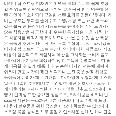
비키니 탑 스트링 디자인은 햇볕을 쬘 때 위치를 쉽게 조정
할 수 있도록 전략적으로 배치된 컷과 묶음 방식 덕분에 선
탠 라인이 최소화되어 균일한 선탠 효과를 만들어냅니다. 가
벼운 구조는 부피를 줄여주고 수영, 서핑 또는 해변 배구와
같은 활동 중 움직임의 자유로움을 높여주는 거의 느껴지지
않는 착용감을 제공합니다. 우수한 통기성은 더운 기후에서
도 착용자를 쾌적하게 유지해주며, 수분 흡수 및 발산 특성
은 물놀이 후에도 빠르게 마르도록 보장합니다. 트라이앵글
비키니 탑 스트링 구조는 복잡한 와이어 대체 제품보다 제조
비용이 일반적으로 저렴하여 예산을 고려하는 소비자들도
스타일이나 기능을 희생하지 않고 고품질 수영복을 보다 쉽
게 이용할 수 있게 해줍니다. 단순한 디자인 덕분에 세탁이
쉬우며 건조 시간이 짧고 세탁기나 보관 중 손상될 위험도
줄어들어 관리가 매우 간편합니다. 다양한 체형과 개인 스타
일—미니멀한 취향에서부터 강렬한 패턴 선호까지—모두에
게 어울리는 다재다능한 미적 디자인을 갖추고 있습니다. 여
행 시 편의성 또한 중요한 장점으로, 트라이앵글 비키니 탑
스트링 제품은 구조화된 다른 제품보다 작고 가볍게 포장되
어 휴가 필수품을 위한 공간을 더 많이 확보할 수 있습니다.
스트링 묶음 방식은 하루 종일 자연스러운 신체 변화나 단순