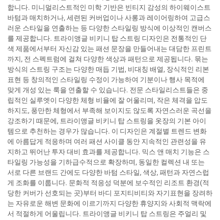
합니다. 미니멀리스트적인 미학 기반은 빈티지 감성의 하이웨이스트
바텀과 매치하거나, 세련된 커버업이나 사롱과 레이어링하여 고급스
러운 스타일을 연출하는 등 다양한 스타일링 방식에 이상적인 캔버스
를 제공합니다. 트라이앵글 비키니 탑 스트링 디자인은 전통적인 단
색 제품에서부터 자신감 있는 패션 문장을 만들어내는 대담한 프린트
까지, 전 스펙트럼에 걸쳐 다양한 색상과 패턴으로 제공됩니다. 묶는
방식의 스트링 구조는 다양한 매듭 기법, 비대칭 배열, 장식적인 리본
표현 등 창의적인 스타일링 수정이 가능하여 기분이나 행사 목적에
맞게 개성 있는 룩을 연출할 수 있습니다. 전문 스타일리스트들은 중
립적인 실루엣이 다양한 체형 비율에 잘 어울리며, 작은 체격을 압도
하지도, 풍만한 체형에서 부족해 보이지도 않도록 자연스러운 곡선을
강조하기 때문에, 트라이앵글 비키니 탑 스트링을 옷장의 기본 아이
템으로 추천하는 경우가 많습니다. 이 디자인은 계절별 트렌드 변화
에 아름답게 적응하며 여러 패션 사이클 동안 지속적인 관련성을 유
지하고 뛰어난 투자 대비 효과를 제공합니다. 믹스 앤 매치 기능은 스
타일링 가능성을 기하급수적으로 확장하며, 동일한 컬렉션 내 또는
서로 다른 브랜드 간에도 다양한 바텀 스타일, 색상, 패턴과 자연스럽
게 조화를 이룹니다. 문화적 적응성 덕분에 보수적인 리조트 환경(적
당한 커버가 선호되는 곳)부터 바디 포지티비티와 자기표현을 장려하
는 자유로운 해변 문화에 이르기까지 다양한 휴양지와 사회적 맥락에
서 적절하게 어울립니다. 트라이앵글 비키니 탑 스트링은 주얼리 및