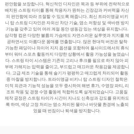
편안함을 보장합니다. 혁신적인 디자인은 목과 등 부위에 전략적으로
배치된 스트링 타이를 통해 착용자가 원하는 긴장감과 커버력을 자신
의 편안함에 따라 조절할 수 있도록 해줍니다. 최신 트라이앵글 비키
니 탑 스트링 디자인은 자외선 차단 기술, 염소 저항성 및 색바랜 방지
기능을 갖추고 있어 여러 계절 동안 생동감 있는 색상을 유지합니다.
삼각형 컵은 다양한 볼륨의 가슴에도 자연스러운 실루엣과 지지를 제
공하면서도 아름다운 몸매를 연출합니다. 많은 현대적 버전은 탈착
가능한 패딩이나 와이어 지지 옵션을 포함하여 풀사이드에서의 휴식
부터 워터 스포츠 활동까지 다양한 상황에서 활용 가능성을 높였습니
다. 스트링 타이 시스템은 기존의 고리나 후크를 필요로 하지 않아 피
부에 가해지는 압력을 줄이고, 부드럽고 매끄러운 착용감을 제공합니
다. 고급 제조 기술을 통해 솔기가 평평하고 매끄럽게 처리되어 활동
중 마찰을 방지합니다. 트라이앵글 비키니 탑 스트링 디자인 철학은
미적 외관과 기능적 성능을 모두 중시하여 해변 휴가, 수영장 파티, 리
조트 착용 및 경쟁 수영 활동에 적합하도록 설계되었습니다. 고품질
제작 공정은 스트링 타이가 시간이 지나도 신축성과 강도를 유지하도
록 하며, 색상 고정 처리는 염소 처리된 물이나 바닷물 환경에 노출되
었을 때 번짐이나 퇴색을 방지합니다.