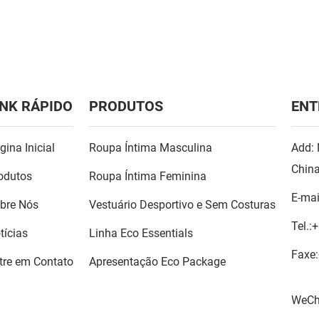
INK RÁPIDO
PRODUTOS
ENT
gina Inicial
Roupa Íntima Masculina
Add: 
Chin
odutos
Roupa Íntima Feminina
E-mai
bre Nós
Vestuário Desportivo e Sem Costuras
Tel.:
+
tícias
Linha Eco Essentials
Faxe:
tre em Contato
Apresentação Eco Package
WeCh