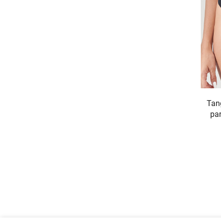
Tang
pa