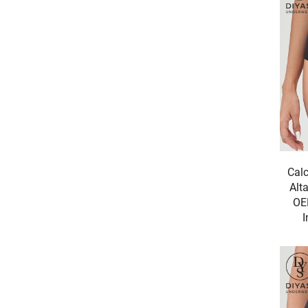
Calc
Alt
OE
I