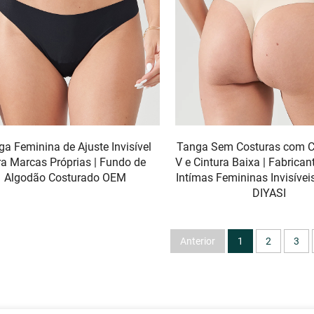
a Feminina de Ajuste Invisível
Tanga Sem Costuras com C
ra Marcas Próprias | Fundo de
V e Cintura Baixa | Fabrica
Algodão Costurado OEM
Intímas Femininas Invisíveis
DIYASI
Anterior
1
2
3