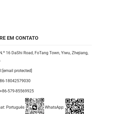
RE EM CONTATO
N.º 16 DaShi Road, FoTang Town, Yiwu, Zhejiang,
a
l:
[email protected]
86-18042579030
+86-579-85569925
at: Português
WhatsApp: