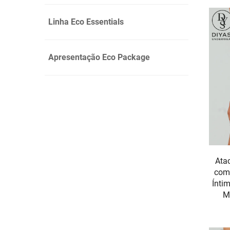
Linha Eco Essentials
Apresentação Eco Package
Ata
com 
Ínti
M