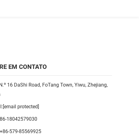
RE EM CONTATO
N.º 16 DaShi Road, FoTang Town, Yiwu, Zhejiang,
a
l:
[email protected]
86-18042579030
+86-579-85569925