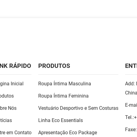
INK RÁPIDO
PRODUTOS
ENT
gina Inicial
Roupa Íntima Masculina
Add: 
Chin
odutos
Roupa Íntima Feminina
E-mai
bre Nós
Vestuário Desportivo e Sem Costuras
Tel.:
+
tícias
Linha Eco Essentials
Faxe:
tre em Contato
Apresentação Eco Package