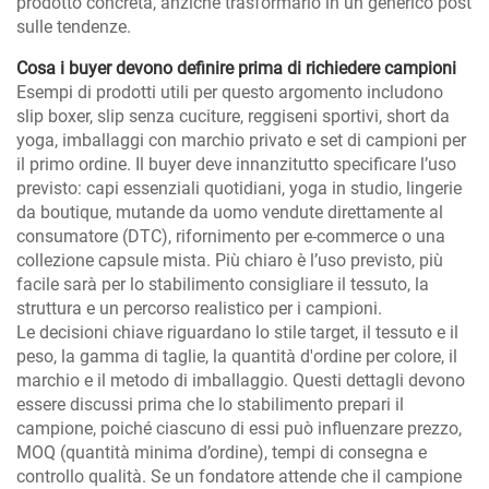
prodotto concreta, anziché trasformarlo in un generico post
sulle tendenze.
Cosa i buyer devono definire prima di richiedere campioni
Esempi di prodotti utili per questo argomento includono
slip boxer, slip senza cuciture, reggiseni sportivi, short da
yoga, imballaggi con marchio privato e set di campioni per
il primo ordine. Il buyer deve innanzitutto specificare l’uso
previsto: capi essenziali quotidiani, yoga in studio, lingerie
da boutique, mutande da uomo vendute direttamente al
consumatore (DTC), rifornimento per e-commerce o una
collezione capsule mista. Più chiaro è l’uso previsto, più
facile sarà per lo stabilimento consigliare il tessuto, la
struttura e un percorso realistico per i campioni.
Le decisioni chiave riguardano lo stile target, il tessuto e il
peso, la gamma di taglie, la quantità d'ordine per colore, il
marchio e il metodo di imballaggio. Questi dettagli devono
essere discussi prima che lo stabilimento prepari il
campione, poiché ciascuno di essi può influenzare prezzo,
MOQ (quantità minima d’ordine), tempi di consegna e
controllo qualità. Se un fondatore attende che il campione