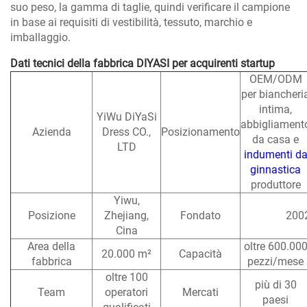
suo peso, la gamma di taglie, quindi verificare il campione
in base ai requisiti di vestibilità, tessuto, marchio e
imballaggio.
Dati tecnici della fabbrica DIYASI per acquirenti startup
OEM/ODM
per biancheri
intima,
YiWu DiYaSi
abbigliament
Azienda
Dress CO.,
Posizionamento
da casa e
LTD
indumenti d
ginnastica
produttore
Yiwu,
Posizione
Zhejiang,
Fondato
200
Cina
Area della
oltre 600.00
20.000 m²
Capacità
fabbrica
pezzi/mese
oltre 100
più di 30
Team
operatori
Mercati
paesi