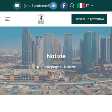
IT
[email protected]
Richiedi un preventivo
Notizie
Homepage
>
Notizie