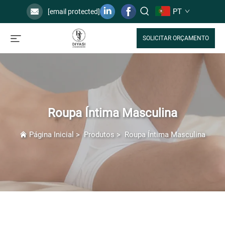
PT
[email protected]
SOLICITAR ORÇAMENTO
Roupa Íntima Masculina
Página Inicial
>
Produtos
>
Roupa Íntima Masculina