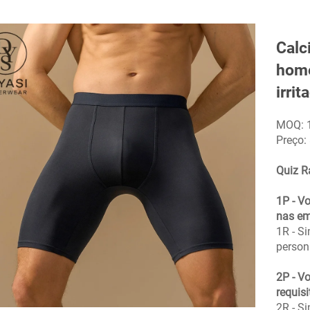
Calc
home
irrit
MOQ: 
Preço:
Quiz R
1P - V
nas e
1R - S
person
2P - V
requisi
2R - S