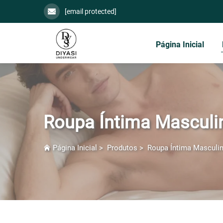
[email protected]
Página Inicial
Roupa Íntima Masculi
Página Inicial
>
Produtos
>
Roupa Íntima Masculi