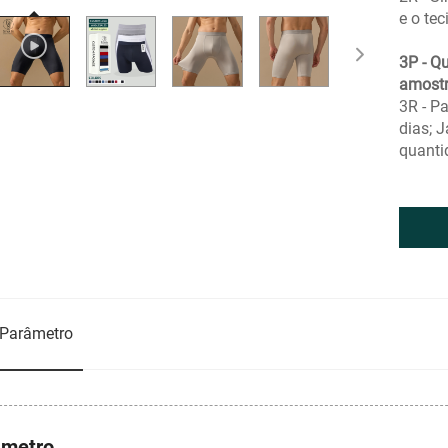
e o tec
3P - Q
amostr
3R - P
dias; 
quanti
Parâmetro
âmetro