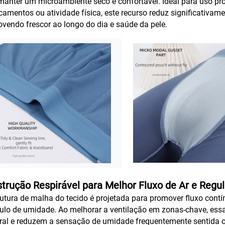
manter um microambiente seco e confortável. Ideal para uso pr
camentos ou atividade física, este recurso reduz significativa
vendo frescor ao longo do dia e saúde da pele.
trução Respirável para Melhor Fluxo de Ar e Regu
rutura de malha do tecido é projetada para promover fluxo contí
lo de umidade. Ao melhorar a ventilação em zonas-chave, essa
ral e reduzem a sensação de umidade frequentemente sentida 