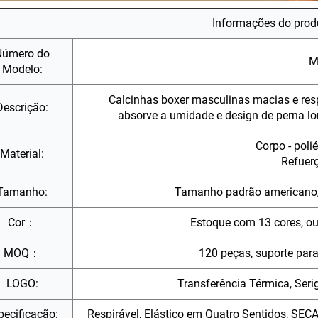
Informações do prod
Número do
M
Modelo:
Calcinhas boxer masculinas macias e resp
Descrição:
absorve a umidade e design de perna lon
Corpo - poli
Material:
Refuerç
Tamanho:
Tamanho padrão americano
Cor：
Estoque com 13 cores, ou
MOQ：
120 peças, suporte par
LOGO:
Transferência Térmica, Serig
pecificação:
Respirável, Elástico em Quatro Sentidos, SE