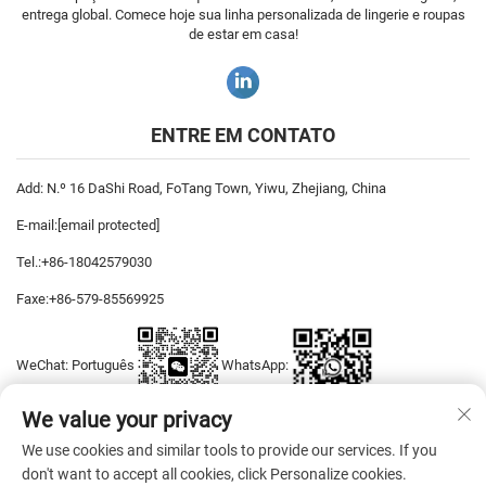
entrega global. Comece hoje sua linha personalizada de lingerie e roupas
de estar em casa!
ENTRE EM CONTATO
Add: N.º 16 DaShi Road, FoTang Town, Yiwu, Zhejiang, China
E-mail:
[email protected]
Tel.:
+86-18042579030
Faxe:
+86-579-85569925
WeChat: Português
WhatsApp:
We value your privacy
We use cookies and similar tools to provide our services. If you
Direitos autorais © 2026 YiWu DiYaSi Dress CO., LTD Todos os direitos
don't want to accept all cookies, click Personalize cookies.