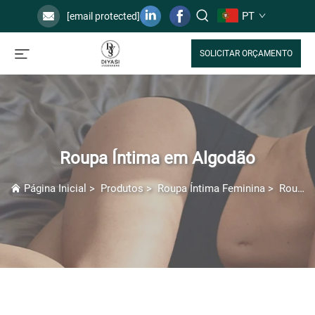
PT
[email protected]
SOLICITAR ORÇAMENTO
Roupa Íntima em Algodão
Página Inicial
>
Produtos
>
Roupa Íntima Feminina
>
Roupa Íntima em Algodão